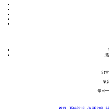
漢
部首
讀
每日一字
首頁
|
系統說明
|
使用說明
|