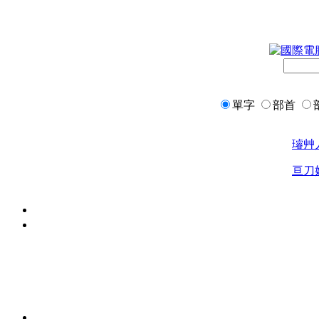
單字
部首
璿
艸
亘
刀