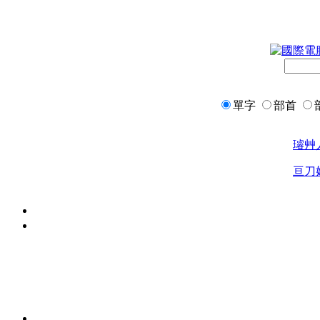
單字
部首
璿
艸
亘
刀