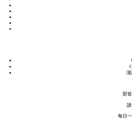
C
漢
部首
讀
每日一字