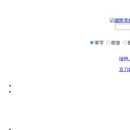
單字
部首
璿
艸
亘
刀