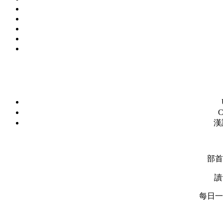
C
漢
部首
讀
每日一字