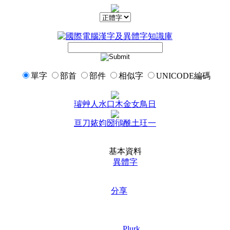
單字
部首
部件
相似字
UNICODE編碼
璿
艸
人
水
口
木
金
女
鳥
日
亘
刀
㛄
㚬
圀
鴴
酰
土
玨
一
基本資料
異體字
分享
Plurk