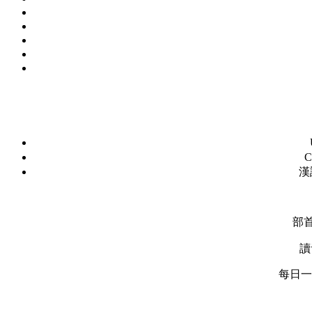
C
漢
部
讀
每日一字