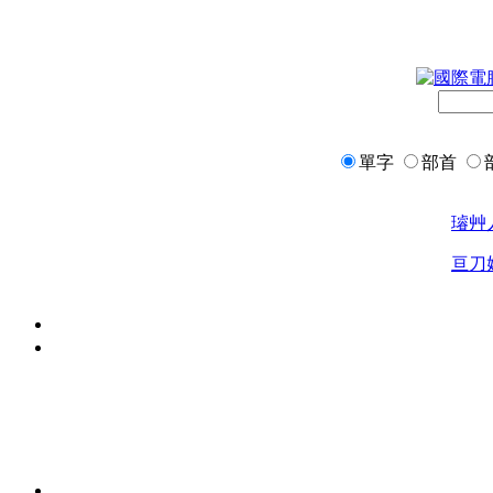
單字
部首
璿
艸
亘
刀