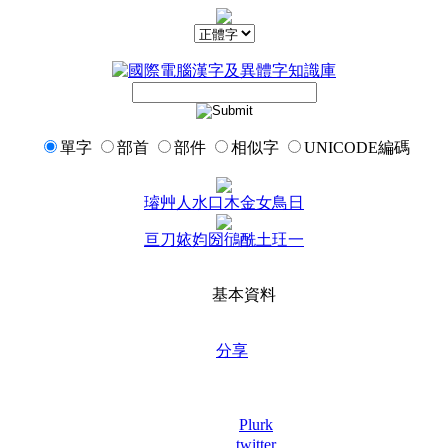
單字
部首
部件
相似字
UNICODE編碼
璿
艸
人
水
口
木
金
女
鳥
日
亘
刀
㛄
㚬
圀
鴴
酰
土
玨
一
基本資料
分享
Plurk
twitter