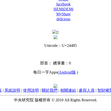
facebook
HEMiDEMi
MyShare
delicious
Unicode：U+24485
部首：
總筆畫：0
每日一字Apps(
Android版
)
頁
|
系統說明
|
使用說明
|
關於我們
|
相關連結
|
參與人員
|
智財權
中央研究院 版權所有 © 2010 All Rights Reserved.