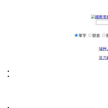
單字
部首
璿
艸
亘
刀