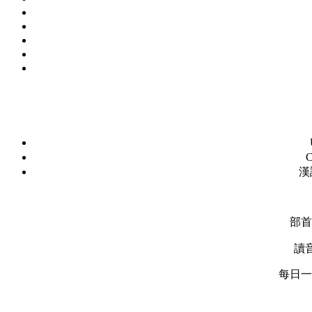
C
漢
部首
讀
每日一字