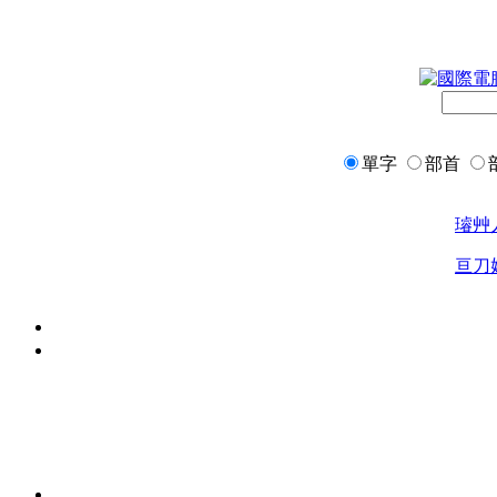
單字
部首
璿
艸
亘
刀