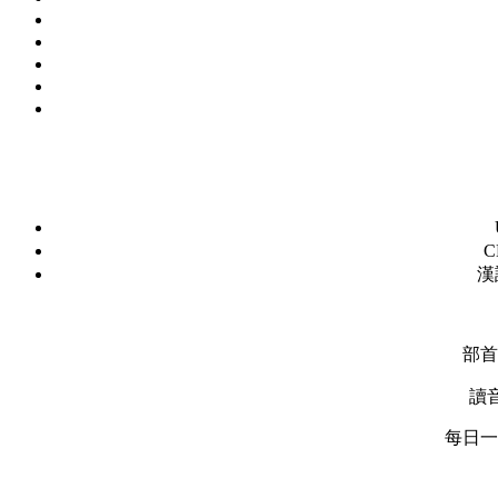
C
漢
部首
讀
每日一字