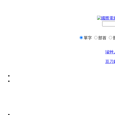
單字
部首
璿
艸
亘
刀