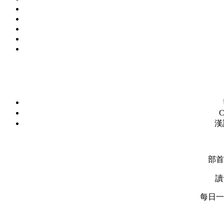
C
漢
部首
讀
每日一字