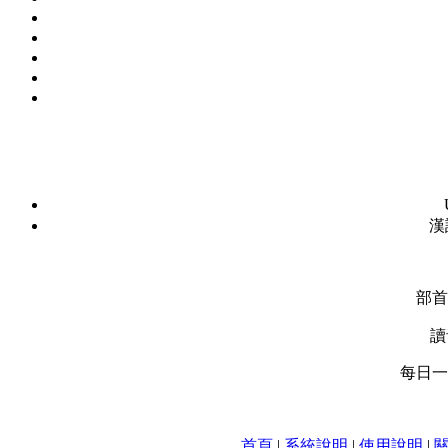
漢
部首
讀
每日一字
首頁
|
系統說明
|
使用說明
|