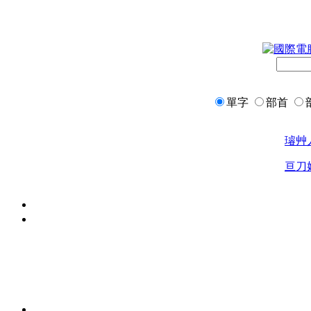
單字
部首
璿
艸
亘
刀