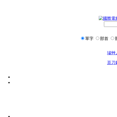
單字
部首
璿
艸
亘
刀