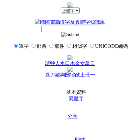
單字
部首
部件
相似字
UNICODE編碼
璿
艸
人
水
口
木
金
女
鳥
日
亘
刀
㛄
㚬
圀
鴴
酰
土
玨
一
基本資料
異體字
分享
Plurk