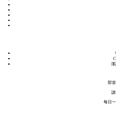
C
漢
部首
讀
每日一字