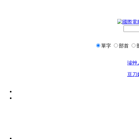
單字
部首
璿
艸
亘
刀