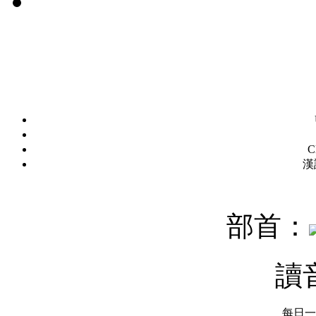
C
漢
部首：
讀
每日一字