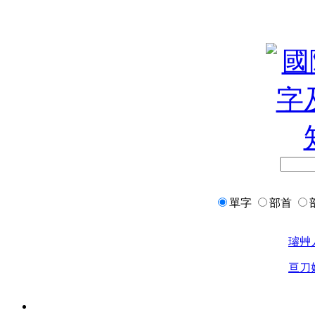
單字
部首
璿
艸
亘
刀