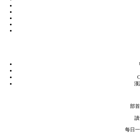
C
漢
部首
讀
每日一字