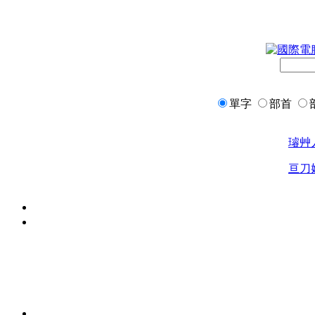
單字
部首
璿
艸
亘
刀