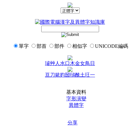
單字
部首
部件
相似字
UNICODE編碼
璿
艸
人
水
口
木
金
女
鳥
日
亘
刀
㛄
㚬
圀
鴴
酰
土
玨
一
基本資料
字形演變
異體字
分享