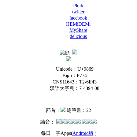
Plurk
twitter
facebook
HEMiDEMi
MyShare
delicious
Unicode：U+9869
Big5：F774
CNS11643：T2-6E43
漢語大字典：7-4394-08
部首：
總筆畫：22
讀音：
每日一字Apps(
Android版
)