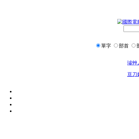
單字
部首
璿
艸
亘
刀