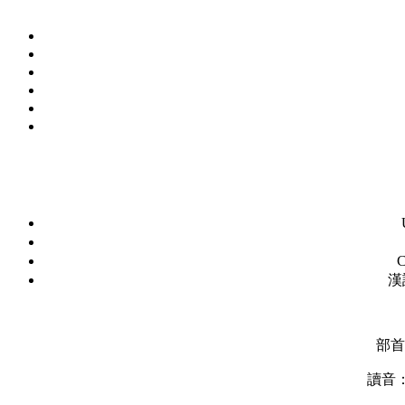
C
漢
部首
讀音