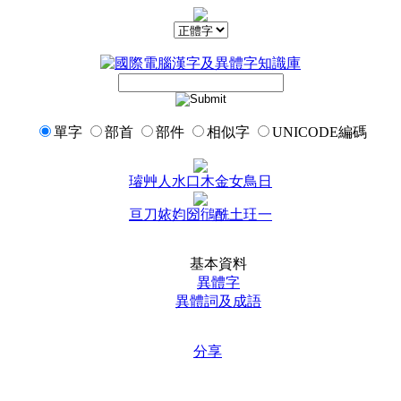
單字
部首
部件
相似字
UNICODE編碼
璿
艸
人
水
口
木
金
女
鳥
日
亘
刀
㛄
㚬
圀
鴴
酰
土
玨
一
基本資料
異體字
異體詞及成語
分享