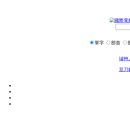
單字
部首
璿
艸
亘
刀