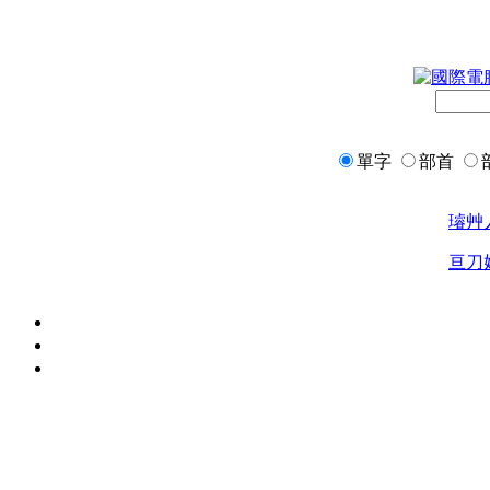
單字
部首
璿
艸
亘
刀