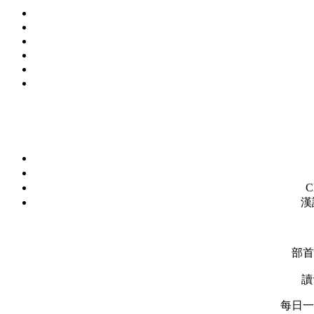
C
漢
部首
讀
每日一字