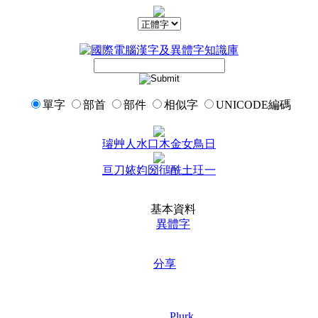
單字
部首
部件
相似字
UNICODE編碼
璿
艸
人
水
口
木
金
女
鳥
日
亘
刀
㛄
㚬
圀
鴴
酰
土
玨
一
基本資料
異體字
分享
Plurk