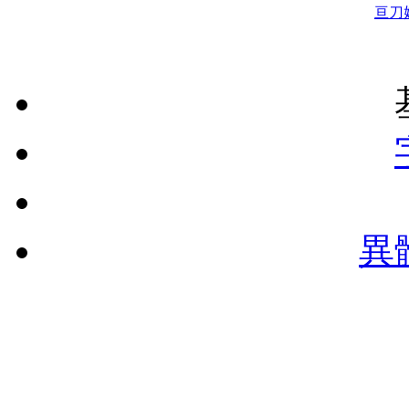
亘
刀
異