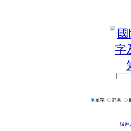
單字
部首
璿
艸