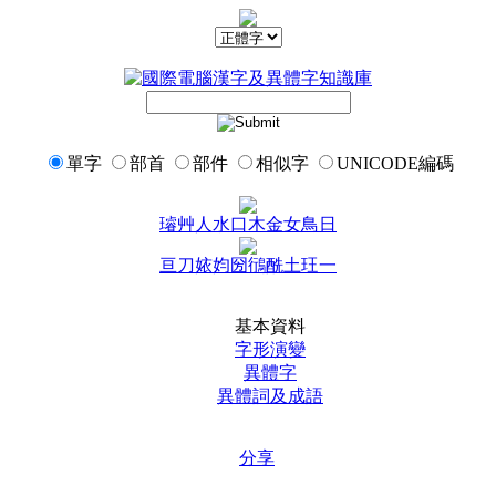
單字
部首
部件
相似字
UNICODE編碼
璿
艸
人
水
口
木
金
女
鳥
日
亘
刀
㛄
㚬
圀
鴴
酰
土
玨
一
基本資料
字形演變
異體字
異體詞及成語
分享