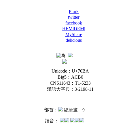
Plurk
twitter
facebook
HEMiDEMi
MyShare
delicious
Unicode：U+70BA
Big5：ACB0
CNS11643：T1-5233
漢語大字典：3-2198-11
部首：
總筆畫：9
讀音：