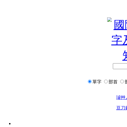
單字
部首
璿
艸
亘
刀