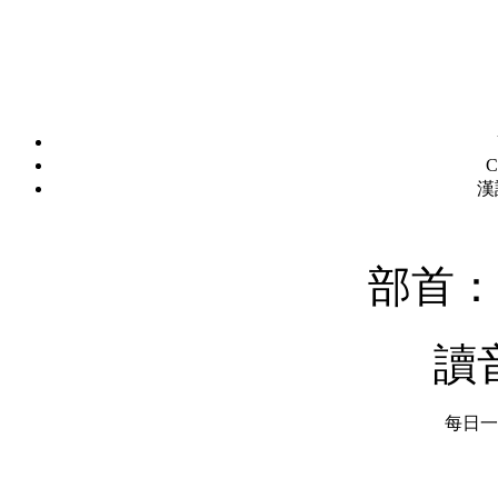
C
漢
部首：
讀
每日一字