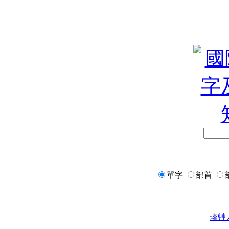
單字
部首
璿
艸