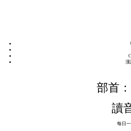
C
漢
部首：
讀
每日一字