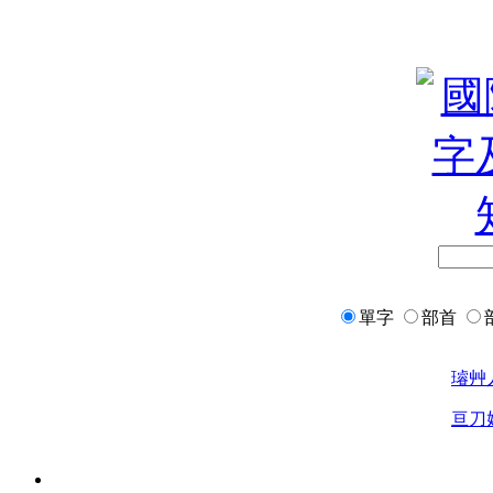
單字
部首
璿
艸
亘
刀