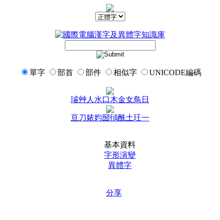
單字
部首
部件
相似字
UNICODE編碼
璿
艸
人
水
口
木
金
女
鳥
日
亘
刀
㛄
㚬
圀
鴴
酰
土
玨
一
基本資料
字形演變
異體字
分享