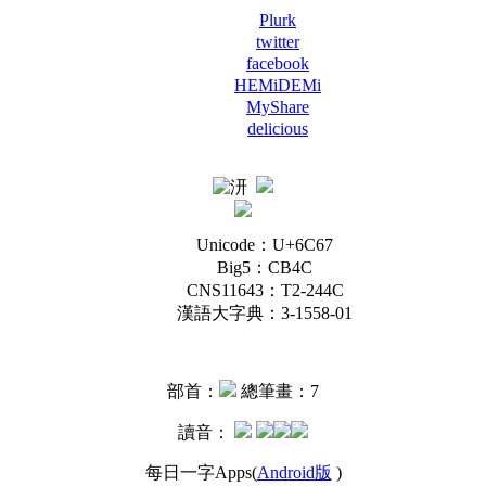
Plurk
twitter
facebook
HEMiDEMi
MyShare
delicious
Unicode：U+6C67
Big5：CB4C
CNS11643：T2-244C
漢語大字典：3-1558-01
部首：
總筆畫：7
讀音：
每日一字Apps(
Android版
)