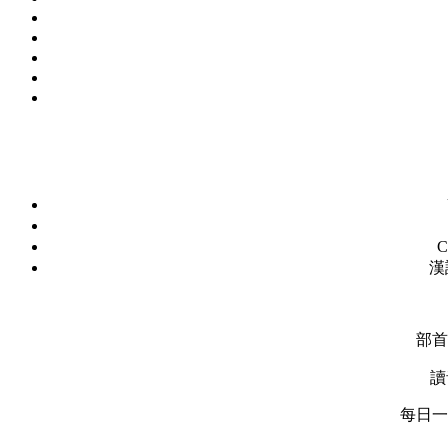
C
漢
部首
讀
每日一字