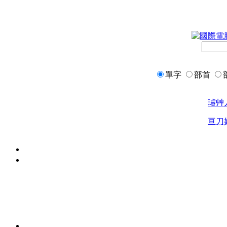
單字
部首
璿
艸
亘
刀