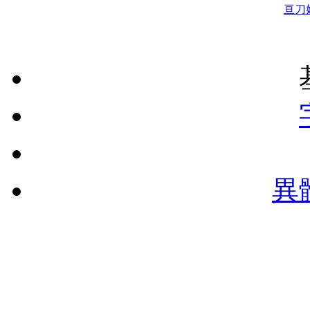
亘
刀
異