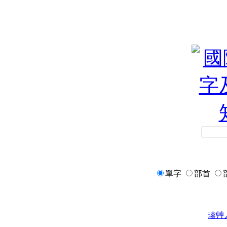
單字
部首
璿
艸