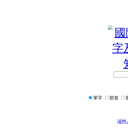
單字
部首
璿
艸