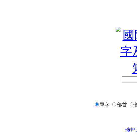
單字
部首
璿
艸