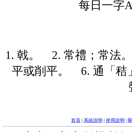
每日一字Ap
1. 戟。 2. 常禮；常法。
平或削平。 6. 通「秸
首頁
|
系統說明
|
使用說明
|