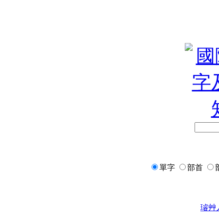
單字
部首
璿
艸