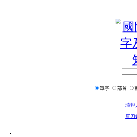
單字
部首
璿
艸
亘
刀