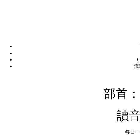
C
漢
部首：
讀
每日一字