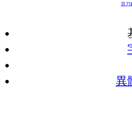
亘
刀
異