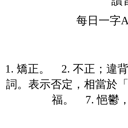
讀
每日一字Ap
1. 矯正。 2. 不正；違背
詞。表示否定，相當於「
福。 7. 悒鬱