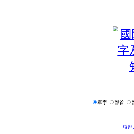
單字
部首
璿
艸