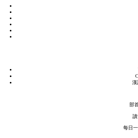
C
漢
部
讀
每日一字