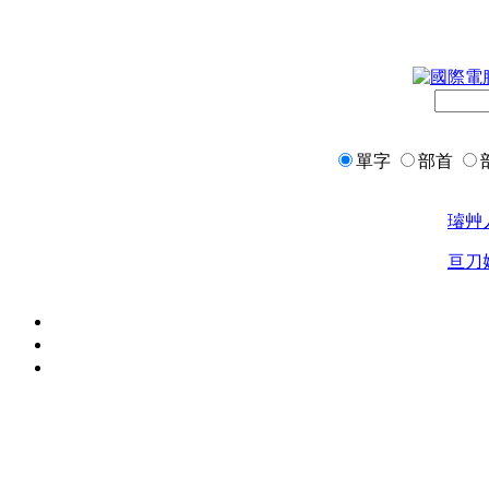
單字
部首
璿
艸
亘
刀