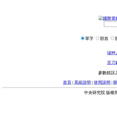
單字
部首
璿
艸
亘
刀
參數錯誤
首頁
|
系統說明
|
使用說明
|
中央研究院 版權所有 © 2