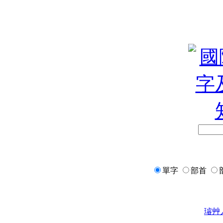
單字
部首
璿
艸