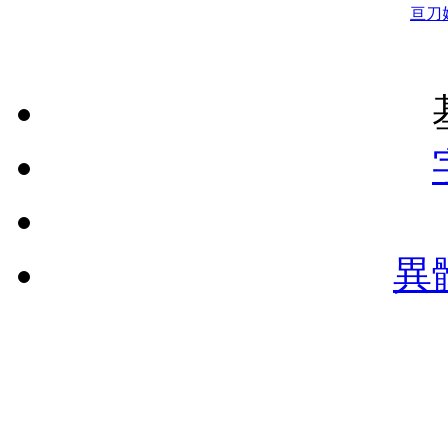
亘
刀
異