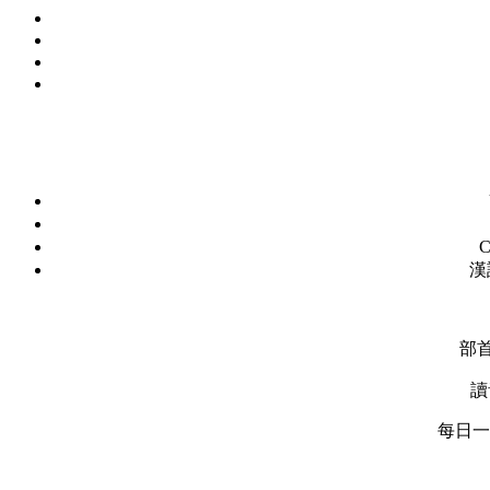
C
漢
部
讀
每日一字