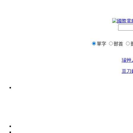
單字
部首
璿
艸
亘
刀