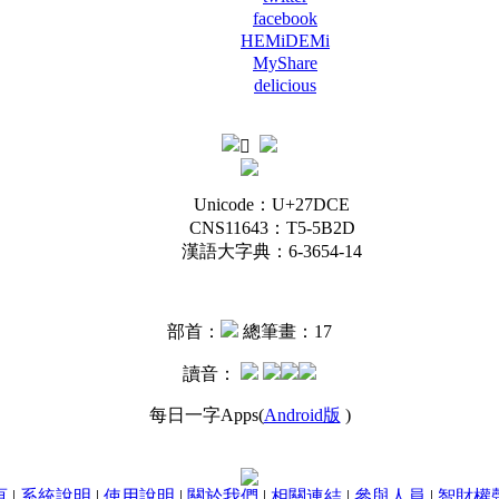
facebook
HEMiDEMi
MyShare
delicious
Unicode：U+27DCE
CNS11643：T5-5B2D
漢語大字典：6-3654-14
部首：
總筆畫：17
讀音：
每日一字Apps(
Android版
)
頁
|
系統說明
|
使用說明
|
關於我們
|
相關連結
|
參與人員
|
智財權