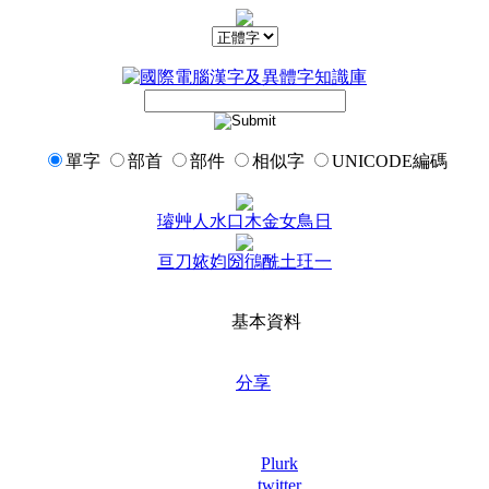
單字
部首
部件
相似字
UNICODE編碼
璿
艸
人
水
口
木
金
女
鳥
日
亘
刀
㛄
㚬
圀
鴴
酰
土
玨
一
基本資料
分享
Plurk
twitter