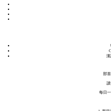
C
漢
部首
讀
每日一字