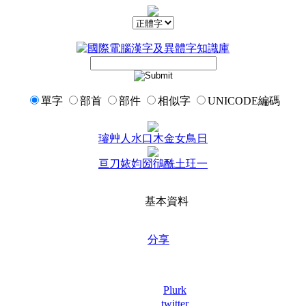
單字
部首
部件
相似字
UNICODE編碼
璿
艸
人
水
口
木
金
女
鳥
日
亘
刀
㛄
㚬
圀
鴴
酰
土
玨
一
基本資料
分享
Plurk
twitter