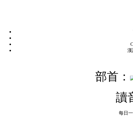
C
漢
部首：
讀
每日一字