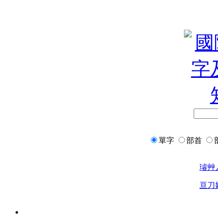
單字
部首
璿
艸
亘
刀