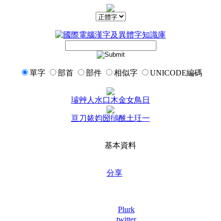
單字
部首
部件
相似字
UNICODE編碼
璿
艸
人
水
口
木
金
女
鳥
日
亘
刀
㛄
㚬
圀
鴴
酰
土
玨
一
基本資料
分享
Plurk
twitter