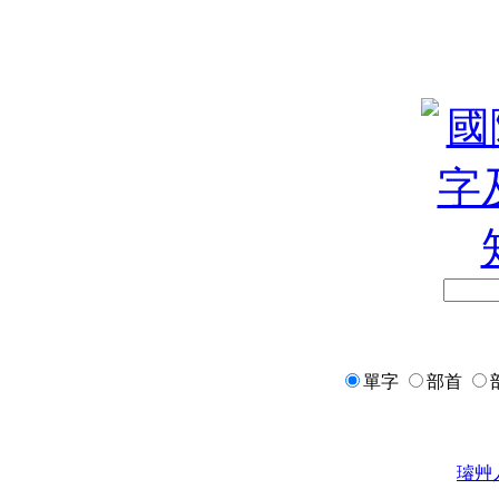
單字
部首
璿
艸